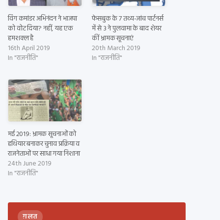
विंग कमांडर अभिनंदन ने भाजपा
फेसबुक के 7 तथ्य-जांच पार्टनर्स
को वोट दिया? नहीं, यह एक
में से 3 ने पुलवामा के बाद शेयर
हमशक्ल है
कीं भ्रामक सूचनाएं
16th April 2019
20th March 2019
In "राजनीति"
In "राजनीति"
मई 2019: भ्रामक सूचनाओं को
हथियार बनाकर चुनाव प्रक्रिया व
राजनेताओं पर साधा गया निशाना
24th June 2019
In "राजनीति"
ग़लत