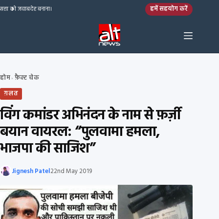
Skip to content
हमें सहयोग करें
सत्ता को जवाबदेह बनाना।
होम
फ़ैक्ट चेक
›
ग़लत
विंग कमांडर अभिनंदन के नाम से फ़र्ज़ी
बयान वायरल: “पुलवामा हमला,
भाजपा की साजिश”
Jignesh Patel
22nd May 2019