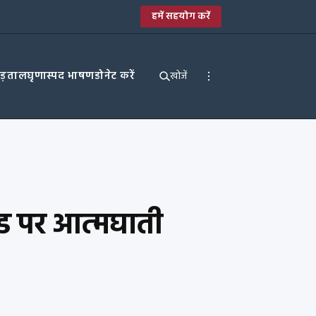
हमें सहयोग करें
पड़ताल
घृणास्पद भाषण
डोनेट करें
खोजें
िगेड पर आत्मघाती