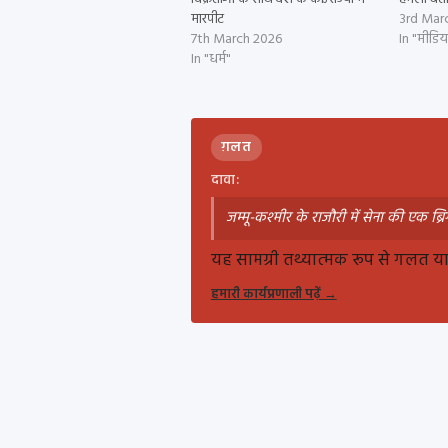
मारपीट
3rd Mar
7th March 2026
In "मीडि
In "धर्म"
ग़लत
दावा:
जम्मू-कश्मीर के राजौरी में सेना की एक ब
यह सामग्री तथ्यात्मक रूप से गलत या ग
हमारी कार्यप्रणाली पढ़ें
→