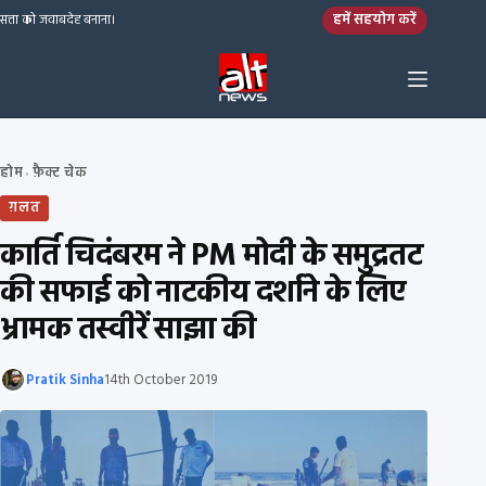
Skip to content
हमें सहयोग करें
सत्ता को जवाबदेह बनाना।
होम
फ़ैक्ट चेक
›
ग़लत
कार्ति चिदंबरम ने PM मोदी के समुद्रतट
की सफाई को नाटकीय दर्शाने के लिए
भ्रामक तस्वीरें साझा की
Pratik Sinha
14th October 2019