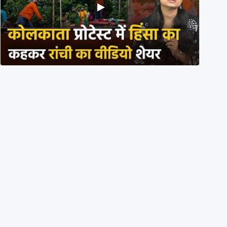
BJP members pelting stones during Kolkata CJP
protest? Ranchi video falsely viral
29th July 2026