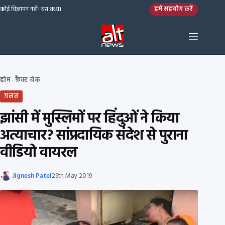
Skip to content
हमें सहयोग करें
कोई विज्ञापन नहीं। बस तथ्य।
होम
फ़ैक्ट चेक
›
ग़लत
झांसी में मुस्लिमों पर हिंदुओं ने किया
अत्याचार? सांप्रदायिक संदेश से पुराना
वीडियो वायरल
Jignesh Patel
29th May 2019