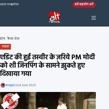
Skip to content
हमें सहयोग करें
स्वतंत्र पत्रकारिता।
होम
फ़ैक्ट चेक
›
ग़लत
एडिट की हुई तस्वीर के ज़रिये PM मोदी
को शी जिनपिंग के सामने झुकते हुए
दिखाया गया
Kinjal
22nd June 2020