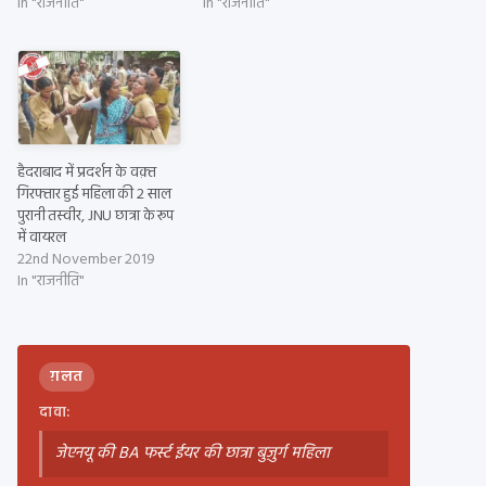
In "राजनीति"
In "राजनीति"
हैदराबाद में प्रदर्शन के वक़्त
गिरफ्तार हुई महिला की 2 साल
पुरानी तस्वीर, JNU छात्रा के रूप
में वायरल
22nd November 2019
In "राजनीति"
ग़लत
दावा:
जेएनयू की BA फर्स्ट ईयर की छात्रा बुज़ुर्ग महिला