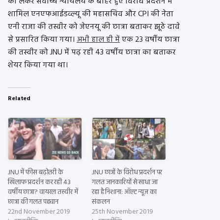
को लेकर सर्वोच्च न्यायलय के बाहर हुए विरोध प्रदर्शन में
शामिल एनएफआईडव्ल्यू की महासचिव और CPI की नेता
एनी राजा की तस्वीर को जेएनयू की छात्रा बताकर झूठे दावे
से प्रसारित किया गया।
अभी हाल ही में
एक 23 वर्षीय छात्रा
की तस्वीर को JNU में पढ़ रही 43 वर्षीय छात्रा का बताकर
शेयर किया गया था।
Related
JNU में फीस बढ़ोतरी के
JNU छात्रों के विरोध प्रदर्शन पर
खिलाफ प्रदर्शन कर रही 43
गलत जानकारियों से साधा जा
वर्षीय छात्रा? वायरल तस्वीर में
रहा है निशाना: ऑल्ट न्यूज़ का
छात्रा की गलत पहचान
संकलन
22nd November 2019
25th November 2019