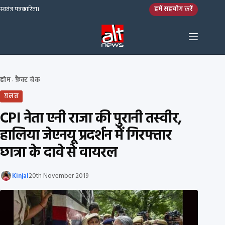
Skip to content
हमें सहयोग करें
स्वतंत्र पत्रकारिता।
होम
फ़ैक्ट चेक
›
ग़लत
CPI नेता एनी राजा की पुरानी तस्वीर,
हालिया जेएनयू प्रदर्शन में गिरफ्तार
छात्रा के दावे से वायरल
Kinjal
20th November 2019