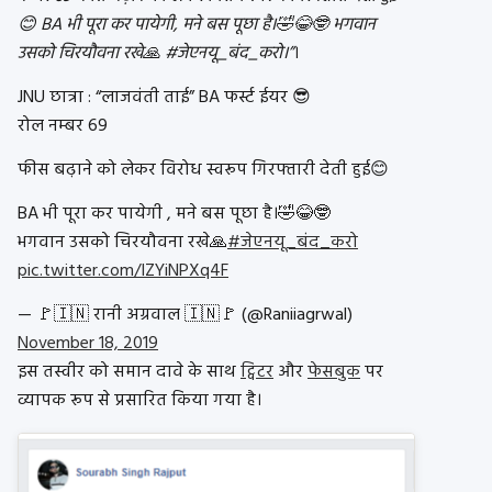
😊 BA भी पूरा कर पायेगी, मने बस पूछा है।🤣😂🤓 भगवान
उसको चिरयौवना रखे🙏 #जेएनयू_बंद_करो।”
।
JNU छात्रा : “लाजवंती ताई” BA फर्स्ट ईयर 😎
रोल नम्बर 69
फीस बढ़ाने को लेकर विरोध स्वरूप गिरफ्तारी देती हुई😊
BA भी पूरा कर पायेगी , मने बस पूछा है।🤣😂🤓
भगवान उसको चिरयौवना रखे🙏
#जेएनयू_बंद_करो
pic.twitter.com/IZYiNPXq4F
— 🚩🇮🇳 रानी अग्रवाल 🇮🇳🚩 (@Raniiagrwal)
November 18, 2019
इस तस्वीर को समान दावे के साथ
ट्विटर
और
फेसबुक
पर
व्यापक रूप से प्रसारित किया गया है।