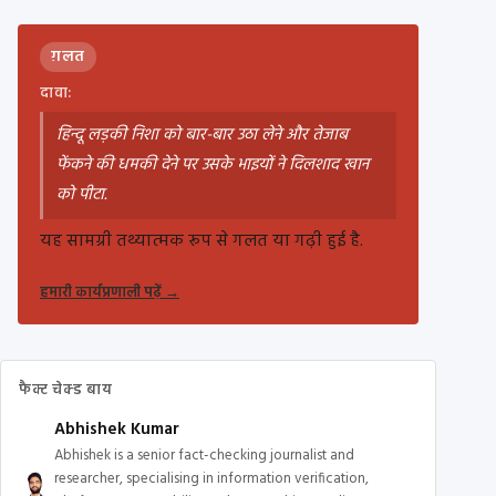
ग़लत
दावा:
हिन्दू लड़की निशा को बार-बार उठा लेने और तेजाब
फेंकने की धमकी देने पर उसके भाइयों ने दिलशाद खान
को पीटा.
यह सामग्री तथ्यात्मक रूप से गलत या गढ़ी हुई है.
हमारी कार्यप्रणाली पढ़ें
→
फैक्ट चेक्ड बाय
Abhishek Kumar
Abhishek is a senior fact-checking journalist and
researcher, specialising in information verification,