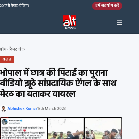
Skip to content
हमें सहयोग करें
2017 से फ़ैक्ट-चेकिंग।
होम
फ़ैक्ट चेक
›
ग़लत
भोपाल में छात्र की पिटाई का पुराना
वीडियो झूठे सांप्रदायिक ऐंगल के साथ
मेरठ का बताकर वायरल
Abhishek Kumar
13th March 2023