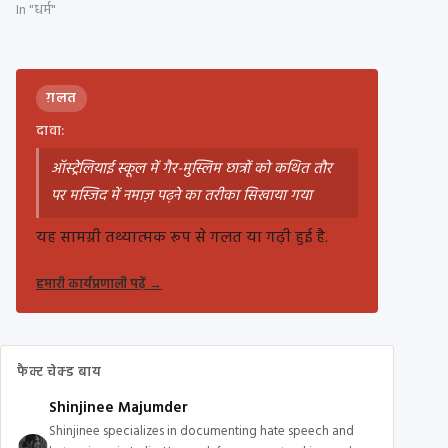
In "धर्म"
ग़लत
दावा:
ऑस्ट्रेलियाई स्कूल में गैर-मुस्लिम छात्रों को कथित तौर
पर मस्जिद में नमाज़ पढ़ने का तरीका सिखाया गया
यह सामग्री तथ्यात्मक रूप से गलत या गढ़ी हुई है.
हमारी कार्यप्रणाली पढ़ें
→
फैक्ट चेक्ड बाय
Shinjinee Majumder
Shinjinee specializes in documenting hate speech and