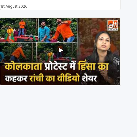
1st August 2026
BJP members pelting stones during Kolkata CJP
protest? Ranchi video falsely viral
29th July 2026