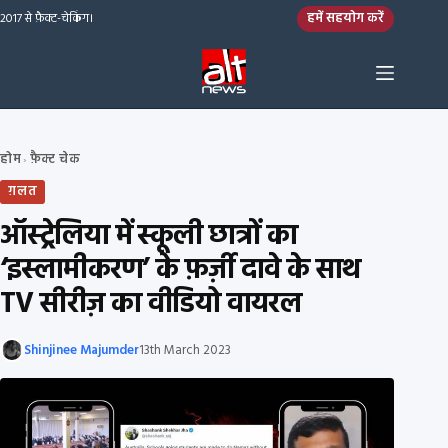
Skip to content
हमें सहयोग करें
2017 से फ़ैक्ट-चेकिंग।
होम
फ़ैक्ट चेक
›
ग़लत
ऑस्ट्रेलिया में स्कूली छात्रों का
‘इस्लामीकरण’ के फ़र्ज़ी दावे के साथ
TV सीरीज़ का वीडियो वायरल
Shinjinee Majumder
13th March 2023