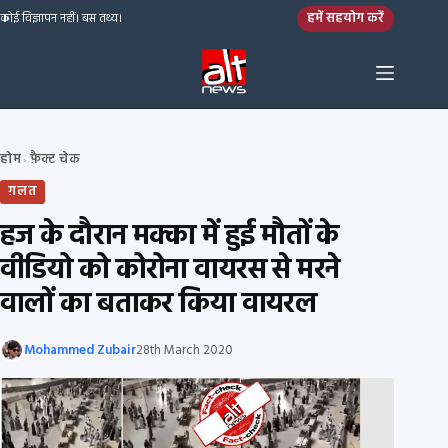
Skip to content
हमें सहयोग करें
कोई विज्ञापन नहीं। बस तथ्य।
होम
फ़ैक्ट चेक
›
ग़लत
हज के दौरान मक्का में हुई मौतों के
वीडियो को कोरोना वायरस से मरने
वालों का बताकर किया वायरल
Mohammed Zubair
28th March 2020