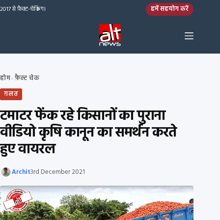
Skip to content
हमें सहयोग करें
2017 से फ़ैक्ट-चेकिंग।
होम
फ़ैक्ट चेक
›
ग़लत
टमाटर फेंक रहे किसानों का पुराना
वीडियो कृषि कानून का समर्थन करते
हुए वायरल
Archit
3rd December 2021