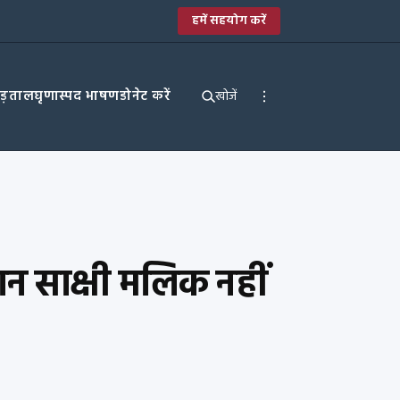
हमें सहयोग करें
पड़ताल
घृणास्पद भाषण
डोनेट करें
खोजें
न साक्षी मलिक नहीं