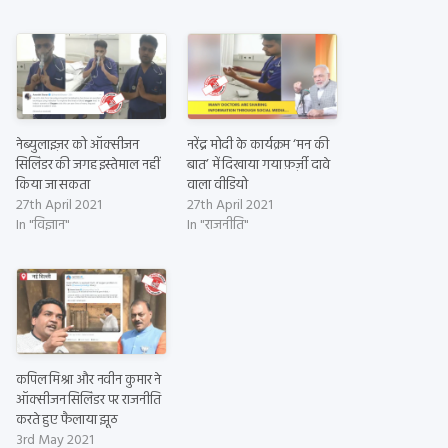
नेब्युलाइज़र को ऑक्सीजन
नरेंद्र मोदी के कार्यक्रम ‘मन की
सिलिंडर की जगह इस्तेमाल नहीं
बात’ में दिखाया गया फ़र्ज़ी दावे
किया जा सकता
वाला वीडियो
27th April 2021
27th April 2021
In "विज्ञान"
In "राजनीति"
कपिल मिश्रा और नवीन कुमार ने
ऑक्सीजन सिलिंडर पर राजनीति
करते हुए फैलाया झूठ
3rd May 2021