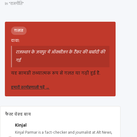
In "राजनीति"
ग़लत
दावा:
राजस्थान के जयपुर में ऑक्सीजन के टैंकर की बर्बादी की
गई
यह सामग्री तथ्यात्मक रूप से गलत या गढ़ी हुई है.
हमारी कार्यप्रणाली पढ़ें
→
फैक्ट चेक्ड बाय
Kinjal
Kinjal Parmar is a fact-checker and journalist at Alt News,