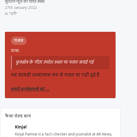
सुदर्शन न्यूज़ की ग़लत ख़बर
27th January 2022
In "धर्म"
ग़लत
दावा:
कुरुक्षेत्र के गीता उपदेश स्थल पर मज़ार बनाई गई
यह सामग्री तथ्यात्मक रूप से गलत या गढ़ी हुई है.
हमारी कार्यप्रणाली पढ़ें
→
फैक्ट चेक्ड बाय
Kinjal
Kinjal Parmar is a fact-checker and journalist at Alt News,