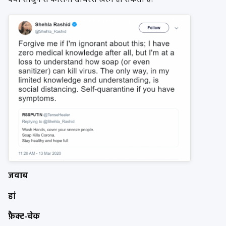
क्या साबुन से कोरोना वायरस खत्म हो सकता है?
जवाब
हां
फ़ैक्ट-चेक