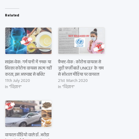
Related
साइंस-चेक: गर्म पानी में नमक या
फ़ैक्ट-चेक : कोरोना वायरस से
सिरका कोरोना वायरस ख़त्म नहीं
जुड़ी फ़र्ज़ी बातें UNICEF के नाम
करता, इस अफ़वाह से बचिए
से सोशल मीडिया पर वायरल
11th July 2020
21st March 2020
In "विज्ञान"
In "विज्ञान"
वायरल वीडियो वाले डॉ. अरोड़ा