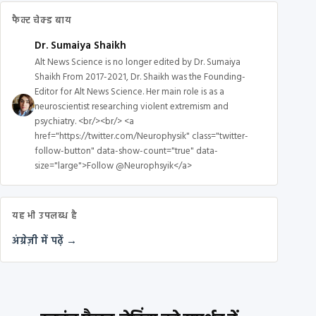
फैक्ट चेक्ड बाय
Dr. Sumaiya Shaikh
Alt News Science is no longer edited by Dr. Sumaiya
Shaikh From 2017-2021, Dr. Shaikh was the Founding-
Editor for Alt News Science. Her main role is as a
neuroscientist researching violent extremism and
psychiatry. <br/><br/> <a
href="https://twitter.com/Neurophysik" class="twitter-
follow-button" data-show-count="true" data-
size="large">Follow @Neurophsyik</a>
यह भी उपलब्ध है
अंग्रेज़ी में पढ़ें →