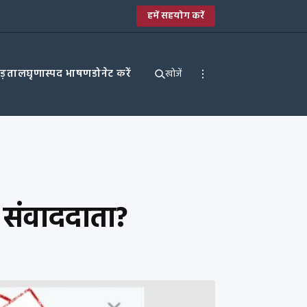
हमें सहयोग करें
पड़ताल
घृणास्पद भाषण
डोनेट करें
खोजें
 संवाददाता?