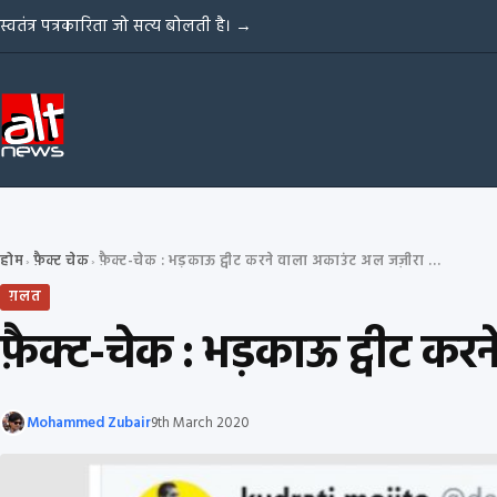
Skip to content
स्वतंत्र पत्रकारिता जो सत्य बोलती है।
→
होम
फ़ैक्ट चेक
फ़ैक्ट-चेक : भड़काऊ ट्वीट करने वाला अकाउंट अल जज़ीरा का संवाददाता?
›
›
ग़लत
फ़ैक्ट-चेक : भड़काऊ ट्वीट कर
Mohammed Zubair
9th March 2020