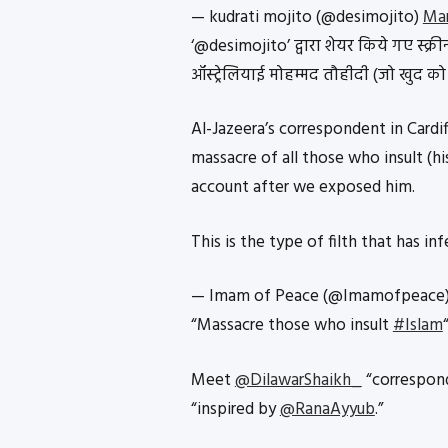
— kudrati mojito (@desimojito)
Mar
‘@desimojito’ द्वारा शेयर किये गए स
ऑस्ट्रेलियाई मोहम्मद तौहीदी (जो खुद को
Al-Jazeera’s correspondent in Cardif
massacre of all those who insult (hi
account after we exposed him.
This is the type of filth that has i
— Imam of Peace (@Imamofpeace
“Massacre those who insult
#Islam
Meet
@DilawarShaikh_
“correspon
“inspired by
@RanaAyyub
.”