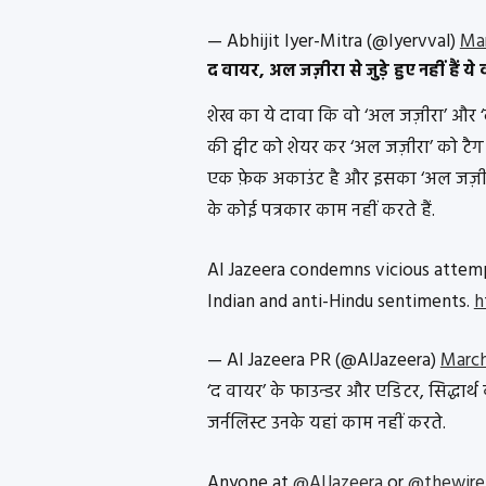
— Abhijit Iyer-Mitra (@Iyervval)
Mar
द वायर, अल जज़ीरा से जुड़े हुए नहीं हैं ये व
शेख का ये दावा कि वो ‘अल जज़ीरा’ और ‘द
की ट्वीट को शेयर कर ‘अल जज़ीरा’ को टैग 
एक फ़ेक अकाउंट है और इसका ‘अल जज़ीरा’ 
के कोई पत्रकार काम नहीं करते हैं.
Al Jazeera condemns vicious attem
Indian and anti-Hindu sentiments.
h
— Al Jazeera PR (@AlJazeera)
March
‘द वायर’ के फाउन्डर और एडिटर, सिद्धार्थ
जर्नलिस्ट उनके यहां काम नहीं करते.
Anyone at
@AlJazeera
or
@thewire