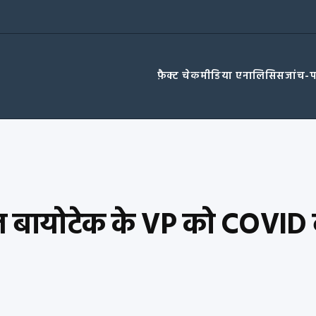
फ़ैक्ट चेक
मीडिया एनालिसिस
जांच-
रत बायोटेक के VP को COVID 