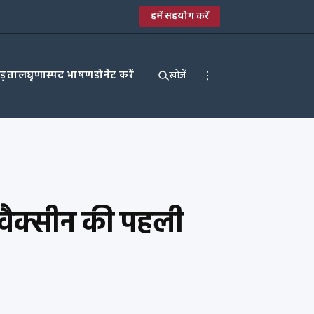
हमें सहयोग करें
पड़ताल
घृणास्पद भाषण
डोनेट करें
खोजें
वैक्सीन की पहली