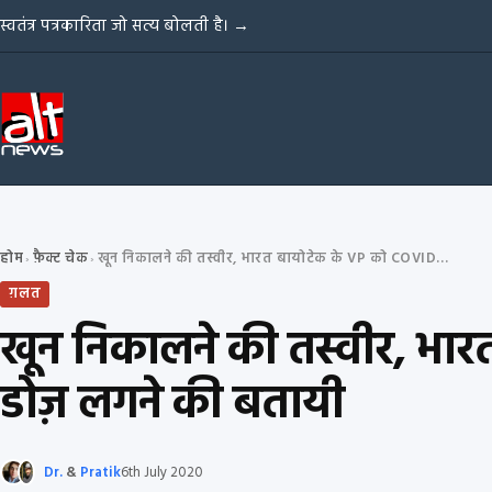
Skip to content
स्वतंत्र पत्रकारिता जो सत्य बोलती है।
→
होम
फ़ैक्ट चेक
खून निकालने की तस्वीर, भारत बायोटेक के VP को COVID वैक्सीन की पहली डोज़ लगने की बतायी
›
›
ग़लत
खून निकालने की तस्वीर, भा
डोज़ लगने की बतायी
Dr.
&
Pratik
6th July 2020