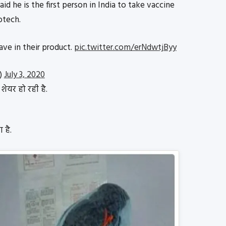
aid he is the first person in India to take vaccine
otech.
ve in their product.
pic.twitter.com/erNdwtjByy
a)
July 3, 2020
शेयर हो रही है.
 है.