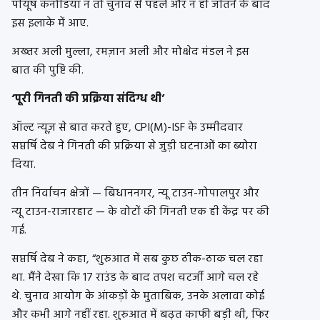
पीयूष कनोडिया न तो चुनाव से पहले और न ही जीतने के बाद
इस इलाके में आए.
अख्तर अली मुल्ला, रमज़ान अली और मोक्षेद मंडल ने इस
बात की पुष्टि की.
‘पूरी गिनती की प्रक्रिया संदिग्ध थी’
ऑल्ट न्यूज़ से बात करते हुए, CPI(M)-ISF के उम्मीदवार
सप्तर्षि देब ने गिनती की प्रक्रिया से जुड़ी घटनाओं का ब्योरा
दिया.
तीन निर्वाचन क्षेत्रों — बिधाननगर, न्यू टाउन-गोपालपुर और
न्यू टाउन-राजारहाट — के वोटों की गिनती एक ही केंद्र पर की
गई.
सप्तर्षि देब ने कहा, “शुरुआत में सब कुछ ठीक-ठाक चल रहा
था. मैंने देखा कि 17 राउंड के बाद तपश चटर्जी आगे चल रहे
थे. चुनाव आयोग के आंकड़ों के मुताबिक, उनके अलावा कोई
और कभी आगे नहीं रहा. शुरुआत में बढ़त काफी बड़ी थी, फिर