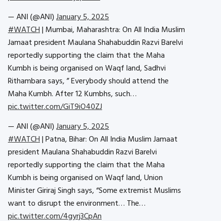
— ANI (@ANI)
January 5, 2025
#WATCH
| Mumbai, Maharashtra: On All India Muslim
Jamaat president Maulana Shahabuddin Razvi Barelvi
reportedly supporting the claim that the Maha
Kumbh is being organised on Waqf land, Sadhvi
Rithambara says, ” Everybody should attend the
Maha Kumbh. After 12 Kumbhs, such…
pic.twitter.com/GiT9iO40ZJ
— ANI (@ANI)
January 5, 2025
#WATCH
| Patna, Bihar: On All India Muslim Jamaat
president Maulana Shahabuddin Razvi Barelvi
reportedly supporting the claim that the Maha
Kumbh is being organised on Waqf land, Union
Minister Giriraj Singh says, “Some extremist Muslims
want to disrupt the environment… The…
pic.twitter.com/4gyrj3CpAn