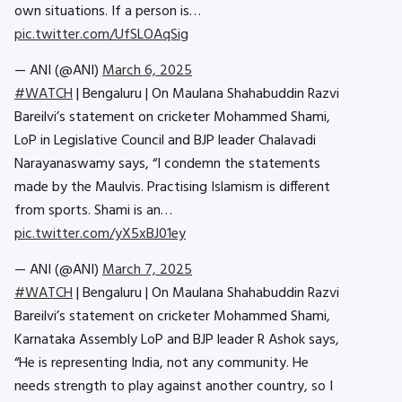
own situations. If a person is…
pic.twitter.com/UfSLOAqSig
— ANI (@ANI)
March 6, 2025
#WATCH
| Bengaluru | On Maulana Shahabuddin Razvi
Bareilvi’s statement on cricketer Mohammed Shami,
LoP in Legislative Council and BJP leader Chalavadi
Narayanaswamy says, “I condemn the statements
made by the Maulvis. Practising Islamism is different
from sports. Shami is an…
pic.twitter.com/yX5xBJ01ey
— ANI (@ANI)
March 7, 2025
#WATCH
| Bengaluru | On Maulana Shahabuddin Razvi
Bareilvi’s statement on cricketer Mohammed Shami,
Karnataka Assembly LoP and BJP leader R Ashok says,
“He is representing India, not any community. He
needs strength to play against another country, so I