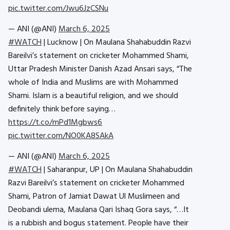
pic.twitter.com/Jwu6JzCSNu
— ANI (@ANI)
March 6, 2025
#WATCH
| Lucknow | On Maulana Shahabuddin Razvi
Bareilvi’s statement on cricketer Mohammed Shami,
Uttar Pradesh Minister Danish Azad Ansari says, “The
whole of India and Muslims are with Mohammed
Shami. Islam is a beautiful religion, and we should
definitely think before saying…
https://t.co/mPd1Mgbws6
pic.twitter.com/NO0KA8SAkA
— ANI (@ANI)
March 6, 2025
#WATCH
| Saharanpur, UP | On Maulana Shahabuddin
Razvi Bareilvi’s statement on cricketer Mohammed
Shami, Patron of Jamiat Dawat Ul Muslimeen and
Deobandi ulema, Maulana Qari Ishaq Gora says, “…It
is a rubbish and bogus statement. People have their