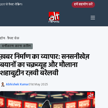
Skip to content
हमें सहयोग करें
2017 से फ़ैक्ट-चेकिंग।
होम
फ़ैक्ट चेक
›
वर्गीकरण करना कठिन
ख़बर निर्माण का व्यापार: सनसनीखेज़
बयानों का चक्रव्यूह और मौलाना
शहाबुद्दीन रज़वी बरेलवी
Abhishek Kumar
31st May 2025