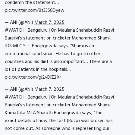
condemn the statement…
pic.twitter.com/8t33S8Dyew
— ANI (@ANI)
March 7, 2025
#WATCH
| Bengaluru | On Maulana Shahabuddin Razvi
Bareilvi’s statement on cricketer Mohammed Shami,
JDS MLC S. L. Bhojegowda says, “Shami is an
international sportsman. He has to go to other
countries and his diet is also important… There are a
lot of patients in the hospitals…
pic.twitter.com/gi2vDlZ2Xr
— ANI (@ANI)
March 7, 2025
#WATCH
| Bengaluru | On Maulana Shahabuddin Razvi
Bareilvi’s statement on cricketer Mohammed Shami,
Karnataka MLA Sharath Bachegowda says, “The
exact details of how the fast (Roza) was broken has
not come out. As someone who is representing our