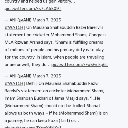
country and helped us gain vistory…
pic.twitter.com/Es7cA6509T
— ANI (@ANI)
March 7, 2025
#WATCH
| On Maulana Shahabuddin Razvi Bareilvi’s
statement on cricketer Mohammed Shami, Congress
MLA Rizwan Arshad says, “Shami is fulfilling dreams
of millions of people and his primary duty is to play
for the country. In Islam, when people are travelling
or are unwell, they do…
pic.twitter.com/xFo5Fmkp6L
— ANI (@ANI)
March 7, 2025
#WATCH
| Delhi | On Maulana Shahabuddin Razvi
Barelvi’s statement on cricketer Mohammed Shami,
Imam Shahban Bukhari of Jama Masjid says, “…He
(Mohammed Shami) should not be trolled. Shariat
allows us both ways – if he (Mohammed Shami) is on
a journey, he can keep Roza (fast) or…