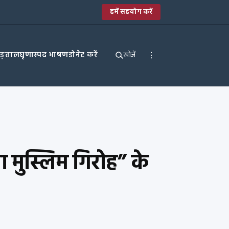
हमें सहयोग करें
पड़ताल
घृणास्पद भाषण
डोनेट करें
खोजें
या मुस्लिम गिरोह” के