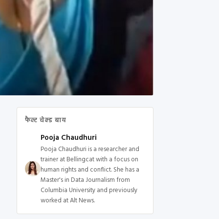
फैक्ट चेक्ड बाय
Pooja Chaudhuri
Pooja Chaudhuri is a researcher and
trainer at Bellingcat with a focus on
human rights and conflict. She has a
Master's in Data Journalism from
Columbia University and previously
worked at Alt News.