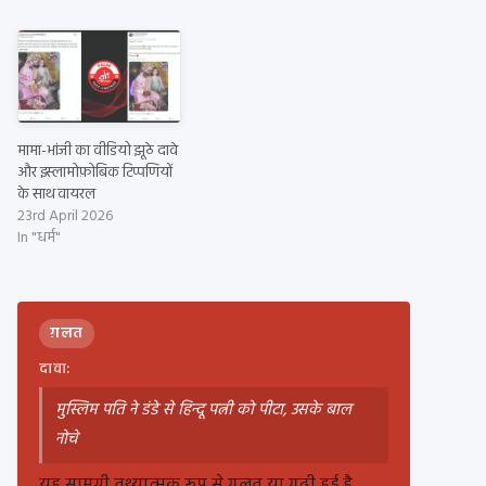
मामा-भांजी का वीडियो झूठे दावे
और इस्लामोफ़ोबिक टिप्पणियों
के साथ वायरल
23rd April 2026
In "धर्म"
ग़लत
दावा:
मुस्लिम पति ने डंडे से हिन्दू पत्नी को पीटा, उसके बाल
नोचे
यह सामग्री तथ्यात्मक रूप से गलत या गढ़ी हुई है.