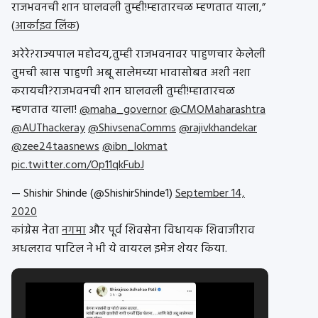
राजभवनची शान घालवली तुम्ही!म्हातारचळ म्हणतात याला,”
(
आर्काइव लिंक
)
अरेरे?राज्यपाल महोदय,तुम्ही राजभवनावर पाहुणचार केलेली
तुमची खास पाहुणी अबू सालेमच्या भावासोबत अशी नशा
करायची?राजभवनची शान घालवली तुम्ही!म्हातारचळ
म्हणतात याला!
@maha_governor
@CMOMaharashtra
@AUThackeray
@ShivsenaComms
@rajivkhandekar
@zee24taasnews
@ibn_lokmat
pic.twitter.com/Op11qkFubJ
— Shishir Shinde (@ShishirShinde1)
September 14,
2020
कांग्रेस नेता
नगमा
और पूर्व शिवसेना विधायक शिवाजीराव
अधलराव पाटिल ने भी ये वायरल इमेज शेयर किया.