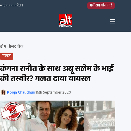
Skip to content
हमें सहयोग करें
स्वतंत्र पत्रकारिता।
होम
फ़ैक्ट चेक
›
ग़लत
कंगना रानौत के साथ अबू सलेम के भाई
की तस्वीर? गलत दावा वायरल
Pooja Chaudhuri
16th September 2020