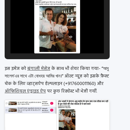
इस इमेज को
बंगाली मेसेज
के साथ भी शेयर किया गया- ”আবু
সালেম’এর সাথে এটা বোধহয় আমির খান।” ऑल्ट न्यूज़ को इसके फ़ैक्ट
चेक के लिए व्हाट्सऐप हेल्पलाइन (+917600011160) और
ऑफिशियल एंड्राइड ऐप
पर कुछ रिक्वेस्ट भी भेजी गयीं.