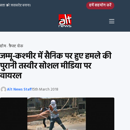
Skip to content
हमें सहयोग करें
सत्ता को जवाबदेह बनाना।
होम
फ़ैक्ट चेक
›
जम्मू-कश्मीर में सैनिक पर हुए हमले की
पुरानी तस्वीर सोशल मीडिया पर
वायरल
Alt News Staff
15th March 2018