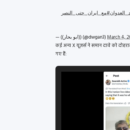
#لعدوان
#مع_ايران_حتى_النصر
— ((ابو بحار)) (@dwgan3)
March 4, 
कई अन्य X यूज़र्स ने समान दावे को दोहर
गए हैं: