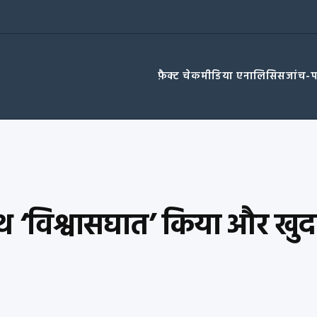
फ़ैक्ट चेक
मीडिया एनालिसिस
जांच-
ाथ ‘विश्वासघात’ किया और खु