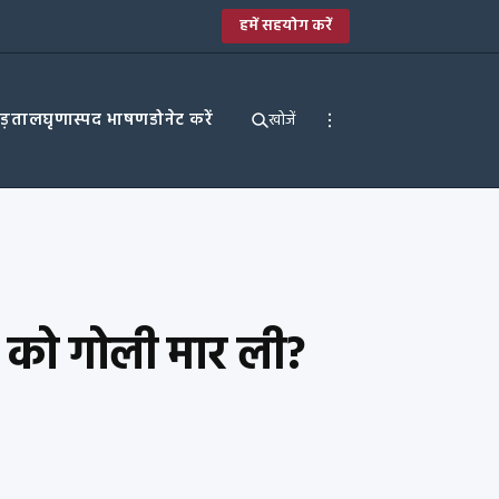
हमें सहयोग करें
पड़ताल
घृणास्पद भाषण
डोनेट करें
खोजें
द को गोली मार ली?