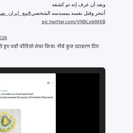
وبعد أن عرف إنه تم كشفه
أنتحر وقتل نفسه بمسدسه الشخصي
مع_إيران_ضد_ا
pic.twitter.com/VN9LxikMKB
2026
ाते हुए वही वीडियो शेयर किया. नीचे कुछ उदाहरण दिए