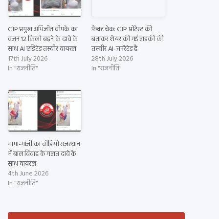
CJP प्रमुख अभिजीत दीपके का
फ़ैक्ट चेक: CJP प्रोटेस्ट की
वजन 12 किलो बढ़ने के दावे के
बताकर शेयर की गई लड़की की
साथ AI एडिटेड तस्वीर वायरल
तस्वीर AI-जनरेटेड है
17th July 2026
28th July 2026
In "राजनीति"
In "राजनीति"
मामा-भांजी का वीडियो राजस्थान
में बाल विवाह के गलत दावे के
साथ वायरल
4th June 2026
In "राजनीति"