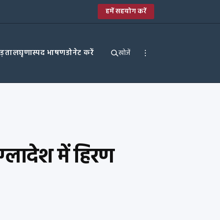
हमें सहयोग करें
पड़ताल
घृणास्पद भाषण
डोनेट करें
खोजें
लादेश में हिरण