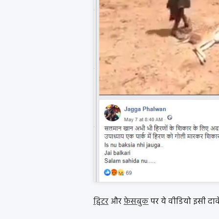
ट्विटर
और
फ़ेसबुक
पर ये वीडियो इसी दाव