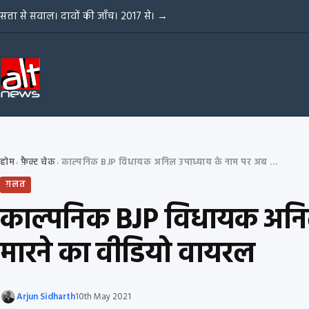
Skip to content
सत्ता से सवाल। दावों की जाँच। 2017 से।
→
होम
फ़ैक्ट चेक
काल्पनिक BJP विधायक अनिल उपाध्याय के नाम पर अब बांग्लादेश में हिरण मारने का वीडियो वायरल
›
›
ग़लत
काल्पनिक BJP विधायक अनिल उ
मारने का वीडियो वायरल
Arjun Sidharth
10th May 2021