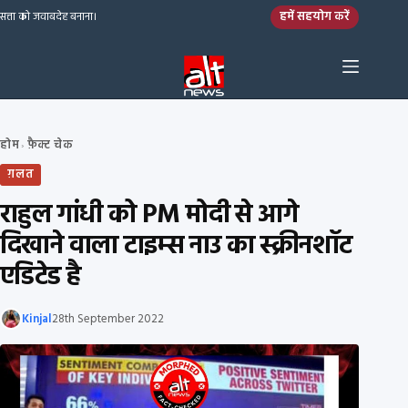
Skip to content
हमें सहयोग करें
सत्ता को जवाबदेह बनाना।
होम
फ़ैक्ट चेक
›
ग़लत
राहुल गांधी को PM मोदी से आगे
दिखाने वाला टाइम्स नाउ का स्क्रीनशॉट
एडिटेड है
Kinjal
28th September 2022