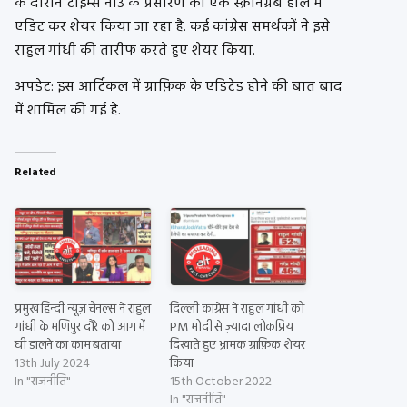
के दौरान टाइम्स नाउ के प्रसारण का एक स्क्रीनग्रैब हाल में
एडिट कर शेयर किया जा रहा है. कई कांग्रेस समर्थकों ने इसे
राहुल गांधी की तारीफ करते हुए शेयर किया.
अपडेट: इस आर्टिकल में ग्राफ़िक के एडिटेड होने की बात बाद
में शामिल की गई है.
Related
प्रमुख हिन्दी न्यूज़ चैनल्स ने राहुल
दिल्ली कांग्रेस ने राहुल गांधी को
गांधी के मणिपुर दौरे को आग में
PM मोदी से ज़्यादा लोकप्रिय
घी डालने का काम बताया
दिखाते हुए भ्रामक ग्राफ़िक शेयर
13th July 2024
किया
In "राजनीति"
15th October 2022
In "राजनीति"