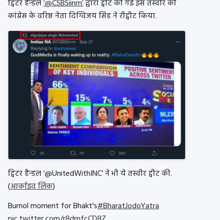
ट्विटर हैन्डल
‘@CSBSiinm’
द्वारा ट्वीट की गई इस तस्वीर को
कांग्रेस के वरिष्ठ नेता दिग्विजय सिंह ने रीट्वीट किया.
ट्विटर हैन्डल ‘@UnitedWithINC’ ने भी ये तस्वीर ट्वीट की.
(
आर्काइव लिंक
)
Burnol moment for Bhakt's
#BharatJodoYatra
pic.twitter.com/r8dmfcCD8Z