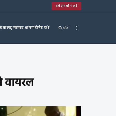
हमें सहयोग करें
पड़ताल
घृणास्पद भाषण
डोनेट करें
खोजें
 से वायरल