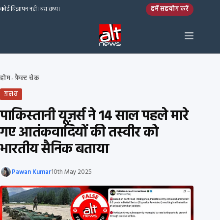
Skip to content
हमें सहयोग करें
कोई विज्ञापन नहीं। बस तथ्य।
होम
फ़ैक्ट चेक
›
ग़लत
पाकिस्तानी यूज़र्स ने 14 साल पहले मारे
गए आतंकवादियों की तस्वीर को
भारतीय सैनिक बताया
Pawan Kumar
10th May 2025