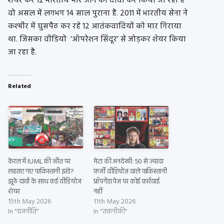
शेयर कर 12 भारतीय मारे जाने का दावा कर किया जा रहा है
वो असल में लगभग 14 साल पुराना है. 2011 में भारतीय सेना ने
कश्मीर में घुसपैठ कर रहे 12 आतंकवादियों को मार गिराया
था. जिसका वीडियो ‘ऑपरेशन सिंदूर’ से जोड़कर शेयर किया
जा रहा है.
Related
केरल में IUML की जीत पर
मेटा की अनदेखी: 50 से ज़्यादा
लहराए गए पाकिस्तानी झंडे?
फ़र्ज़ी वीडियोज़ वाले पाकिस्तानी
झूठे दावों के साथ कई वीडियोज़
प्रॉपगेंडा पेज पर कोई कार्रवाई
शेयर
नहीं
15th May 2026
11th May 2026
In "राजनीति"
In "तकनीकी"