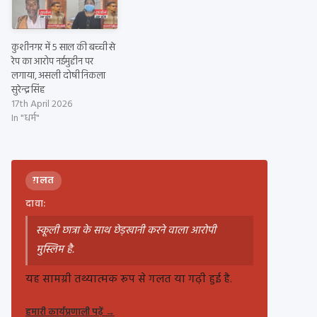
कुशीनगर में 5 साल की बच्ची से
रेप का आरोप नईमुद्दीन पर
लगाया, असली दोषी निकला
सुरेन्द्र सिंह
17th April 2026
In "धर्म"
ग़लत
दावा:
स्कूली छात्रा के साथ छेड़खानी करने वाला आरोपी
मुस्लिम है.
यह सामग्री तथ्यात्मक रूप से गलत या गढ़ी हुई है.
हमारी कार्यप्रणाली पढ़ें
→