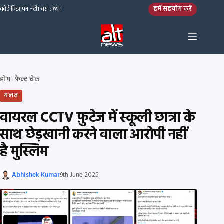
Skip to content
हमें सहयोग करें
कोई विज्ञापन नहीं। बस तथ्य।
होम
फ़ैक्ट चेक
›
ग़लत
वायरल CCTV फ़ुटेज में स्कूली छात्रा के
साथ छेड़खानी करने वाला आरोपी नहीं
है मुस्लिम
Abhishek Kumar
9th June 2025