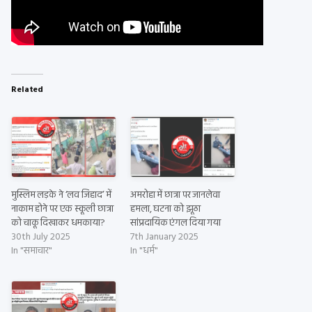
Related
मुस्लिम लड़के ने ‘लव जिहाद’ में
अमरोहा में छात्रा पर जानलेवा
नाकाम होने पर एक स्कूली छात्रा
हमला, घटना को झूठा
को चाकू दिखाकर धमकाया?
सांप्रदायिक एंगल दिया गया
30th July 2025
7th January 2025
In "समाचार"
In "धर्म"