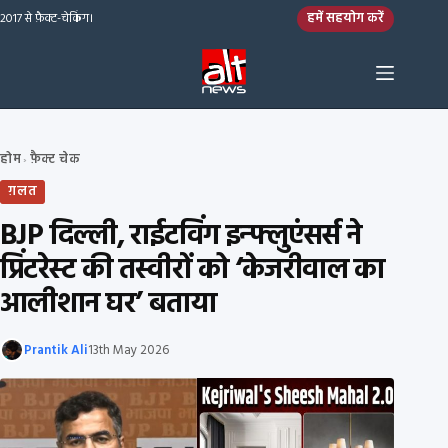
Skip to content
हमें सहयोग करें
2017 से फ़ैक्ट-चेकिंग।
होम
फ़ैक्ट चेक
›
ग़लत
BJP दिल्ली, राईटविंग इन्फ्लुएंसर्स ने
प्रिंटरेस्ट की तस्वीरों को ‘केजरीवाल का
आलीशान घर’ बताया
Prantik Ali
13th May 2026