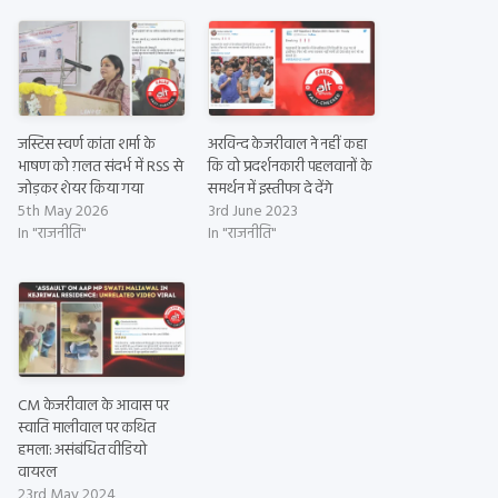
जस्टिस स्वर्ण कांता शर्मा के
अरविन्द केजरीवाल ने नहीं कहा
भाषण को ग़लत संदर्भ में RSS से
कि वो प्रदर्शनकारी पहलवानों के
जोड़कर शेयर किया गया
समर्थन में इस्तीफा दे देंगे
5th May 2026
3rd June 2023
In "राजनीति"
In "राजनीति"
CM केजरीवाल के आवास पर
स्वाति मालीवाल पर कथित
हमला: असंबंधित वीडियो
वायरल
23rd May 2024