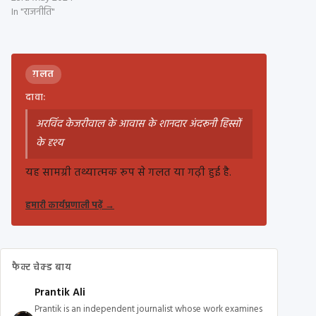
In "राजनीति"
ग़लत
दावा:
अरविंद केजरीवाल के आवास के शानदार अंदरूनी हिस्सों
के दृश्य
यह सामग्री तथ्यात्मक रूप से गलत या गढ़ी हुई है.
हमारी कार्यप्रणाली पढ़ें
→
फैक्ट चेक्ड बाय
Prantik Ali
Prantik is an independent journalist whose work examines