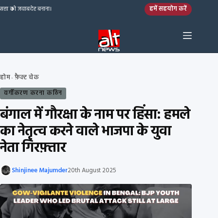
Skip to content
हमें सहयोग करें
सत्ता को जवाबदेह बनाना।
होम
फ़ैक्ट चेक
›
वर्गीकरण करना कठिन
बंगाल में गौरक्षा के नाम पर हिंसा: हमले
का नेतृत्व करने वाले भाजपा के युवा
नेता गिरफ़्तार
Shinjinee Majumder
20th August 2025