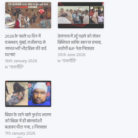
2026 के पहले 10 दिन में
तेलंगाना में उर्दू पढ़ाने को लेकर
राजस्थान, मुंबई, छत्तीसगढ़ से
प्रिंसिपल आमिर खान पर हमला,
नफ़रत भरी भीड़ हिंसा की कई
आरोपी BJP नेता गिरफ़्तार
घटनाएं
30th June 2026
16th January 2026
In "राजनीति"
In "राजनीति"
बिहार के रहने वाले नुरशेद आलम
को बिहार में ही बांग्लादेशी
बताकर पीटा गया, 3 गिरफ़्तार
7th January 2026