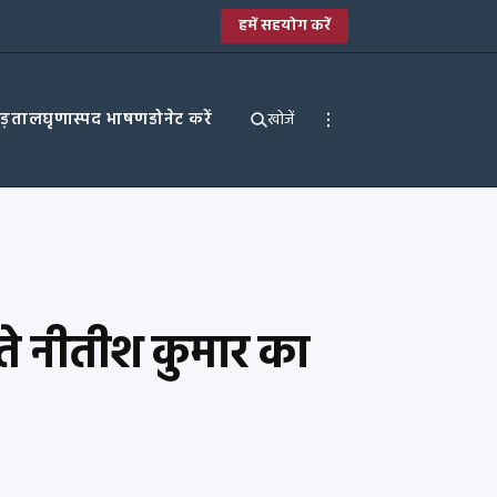
हमें सहयोग करें
पड़ताल
घृणास्पद भाषण
डोनेट करें
खोजें
े नीतीश कुमार का