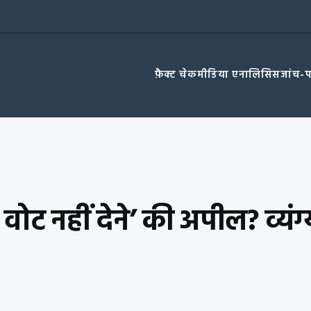
फ़ैक्ट चेक
मीडिया एनालिसिस
जांच-
वोट नहीं देने’ की अपील? व्यंग