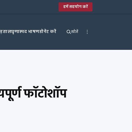
हमें सहयोग करें
पड़ताल
घृणास्पद भाषण
डोनेट करें
खोजें
्यपूर्ण फॉटोशॉप