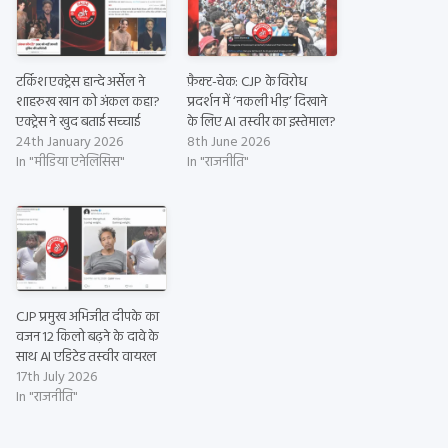
टर्किश एक्ट्रेस हान्दे अर्सेल ने
फ़ैक्ट-चेक: CJP के विरोध
शाहरुख खान को अंकल कहा?
प्रदर्शन में ‘नकली भीड़’ दिखाने
एक्ट्रेस ने खुद बताई सच्चाई
के लिए AI तस्वीर का इस्तेमाल?
24th January 2026
8th June 2026
In "मीडिया एनेलिसिस"
In "राजनीति"
CJP प्रमुख अभिजीत दीपके का
वजन 12 किलो बढ़ने के दावे के
साथ AI एडिटेड तस्वीर वायरल
17th July 2026
In "राजनीति"