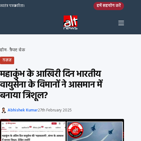
Skip to content
हमें सहयोग करें
स्वतंत्र पत्रकारिता।
होम
फ़ैक्ट चेक
›
ग़लत
महाकुंभ के आखिरी दिन भारतीय
वायुसेना के विमानों ने आसमान में
बनाया त्रिशूल?
Abhishek Kumar
27th February 2025