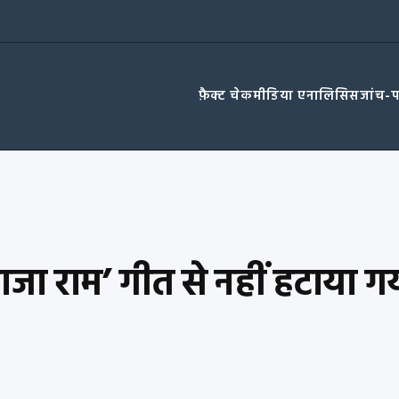
फ़ैक्ट चेक
मीडिया एनालिसिस
जांच-
ाजा राम’ गीत से नहीं हटाया ग