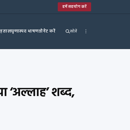
हमें सहयोग करें
पड़ताल
घृणास्पद भाषण
डोनेट करें
खोजें
या ‘अल्लाह’ शब्द,