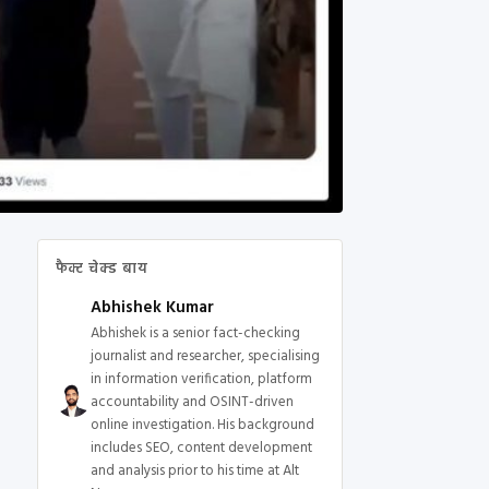
फैक्ट चेक्ड बाय
Abhishek Kumar
Abhishek is a senior fact-checking
journalist and researcher, specialising
in information verification, platform
accountability and OSINT-driven
online investigation. His background
includes SEO, content development
and analysis prior to his time at Alt