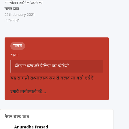
आन्दोलन ‘हाईजैक’ करने का
ग़लत दावा
25th January 2021
In "समाज"
ग़लत
दावा:
किसान परेड की प्रैक्टिस का वीडियो
यह सामग्री तथ्यात्मक रूप से गलत या गढ़ी हुई है.
हमारी कार्यप्रणाली पढ़ें
→
फैक्ट चेक्ड बाय
Anuradha Prasad