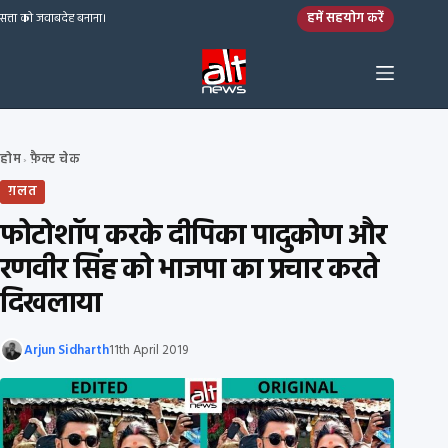
Skip to content
हमें सहयोग करें
सत्ता को जवाबदेह बनाना।
होम
फ़ैक्ट चेक
›
ग़लत
फोटोशॉप करके दीपिका पादुकोण और
रणवीर सिंह को भाजपा का प्रचार करते
दिखलाया
Arjun Sidharth
11th April 2019