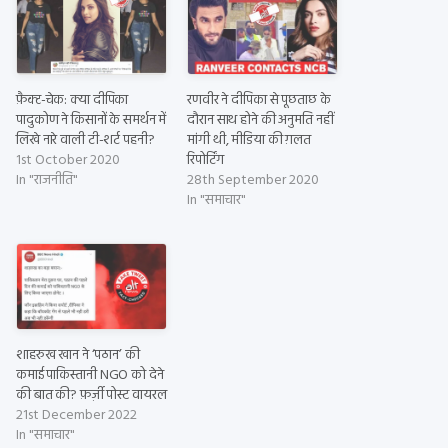
फ़ैक्ट-चेक: क्या दीपिका
रणवीर ने दीपिका से पूछताछ के
पादुकोण ने किसानों के समर्थन में
दौरान साथ होने की अनुमति नहीं
लिखे नारे वाली टी-शर्ट पहनी?
मांगी थी, मीडिया की ग़लत
1st October 2020
रिपोर्टिंग
In "राजनीति"
28th September 2020
In "समाचार"
शाहरुख खान ने ‘पठान’ की
कमाई पाकिस्तानी NGO को देने
की बात की? फ़र्ज़ी पोस्ट वायरल
21st December 2022
In "समाचार"