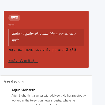
ग़लत
दावा:
दीपिका पादुकोण और रणवीर सिंह भाजपा का प्रचार
करते
यह सामग्री तथ्यात्मक रूप से गलत या गढ़ी हुई है.
हमारी कार्यप्रणाली पढ़ें
→
फैक्ट चेक्ड बाय
Arjun Sidharth
Arjun Sidharth is a writer with Alt News. He has previously
worked in the television news industry, where he