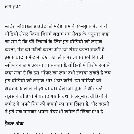
लगाइए.”
स्वदेश मोबाइल
प्राइवेट
लिमिटेड नाम के
फ़ेसबुक
पेज ने ये
वीडियो
शेयर किया जिसमें बताए गए
मेथड
के अनुसार कहा
जा रहा है कि फ़्री
रिचार्ज
के लिए इस
वीडियो
को
लाइक
करना, पेज को
फॉलो
करना और इसे शेयर करना जरूरी है.
इसके बाद
कमेन्ट
में
दिए
गए
लिंक
पर
जाकर
फ्री
रिचार्ज
स्कीम
का
लाभ
उठाया
जा
सकता
है
.
वीडियो
में विशेष रूप से
कहा गया है कि इस
ऑफर
का लाभ तभी उठाया सकते है जब
इस
वीडियो
को
लाइक
और शेयर करेंगे.
इस
वीडियो
को
अबतक
6
लाख
से
ज़्यादा
बार
देखा
जा
चुका
है
और
कई
यूज़र्स
ने
वीडियो
में
बताए
गए
निर्देश
के
अनुसार,
वीडियो
के
कमेन्ट
में
अपने
सिम
की
कंपनी
का
नाम
लिखा
है. और
कइयों
ने
इसे
सच
मानकर
अपना
नंबर
भी
कमेन्ट
में
लिखा
हुआ
है
.
फ़ैक्ट-चेक