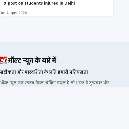
X post on students injured in Delhi
3rd August 2026
ऑल्ट न्यूज़ के बारे में
सटीकता और पारदर्शिता के प्रति हमारी प्रतिबद्धता
ऑल्ट न्यूज़ एक स्वतंत्र फ़ैक्ट-चेकिंग पहल है जो भारत में दुष्प्रचार और
भ्रामक सूचनाओं का खंडन करने के लिए प्रतिबद्ध है. हम किसी
राजनीतिक दल या कॉर्पोरेट फंडिंग से नहीं जुड़े हैं.
हमारी संपादकीय प्रक्रिया
हमारी नीतियां
सूचना के स्रोत
हमारी टीम
निदेशक