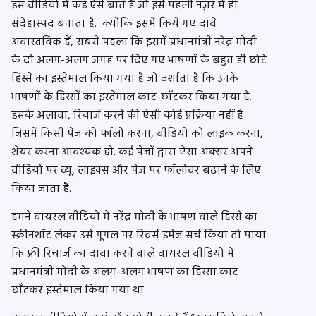
इस
वीडियो
में
कई
ऐसे
बातें
हैं
जो
इसे
पहली
नज़र
में
ही
संदेहास्पद
बनाता
है.
क्योंकि
इसमें
किये
गए दावे
अवास्तविक हैं,
सबसे
पहला
कि
इसमें
प्रधानमंत्री
नरेंद्र
मोदी
के
दो
अलग-अलग
जगह
पर
दिए
गए भाषणों के बहुत ही छोटे
हिस्से का इस्तेमाल किया गया है जो दर्शाता है कि उनके
भाषणों के हिस्सों का इस्तेमाल काट-छाँटकर किया गया है.
इसके अलावा,
रिचार्ज
करने की ऐसी कोई प्रक्रिया नहीं है
जिसमें किसी पेज को
फॉलो
करना,
वीडियो
को
लाइक
करना,
शेयर करना आवश्यक हो. कई पेजों द्वारा ऐसा
अक्सर
अपने
वीडियो
पर
व्यू
,
लाइक्स
और पेज पर
फॉलोवर
बढ़ाने के लिए
किया जाता है.
हमने
वायरल
वीडियो
में नरेंद्र मोदी के भाषण वाले हिस्से का
स्क्रीनशॉट
लेकर उसे गूगल पर
रिवर्स
इमेज
सर्च
किया तो पाया
कि
फ्री
रिचार्ज
का दावा करने वाले
वायरल
वीडियो
में
प्रधानमंत्री
मोदी
के
अलग-अलग भाषण का हिस्सा काट
छाँटकर इस्तेमाल किया गया था.