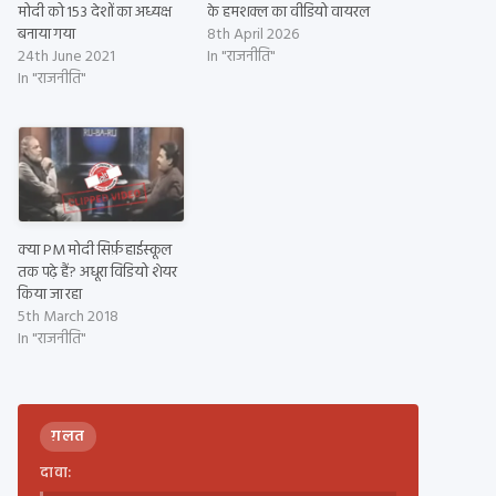
मोदी को 153 देशों का अध्यक्ष
के हमशक्‍ल का वीडियो वायरल
बनाया गया
8th April 2026
24th June 2021
In "राजनीति"
In "राजनीति"
क्या PM मोदी सिर्फ़ हाईस्कूल
तक पढ़े हैं? अधूरा विडियो शेयर
किया जा रहा
5th March 2018
In "राजनीति"
ग़लत
दावा: