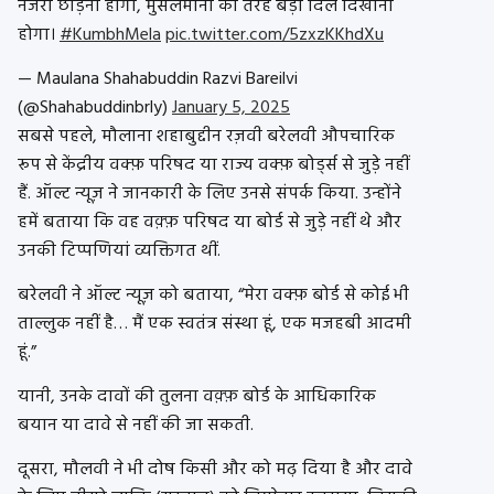
नजरी छोड़नी होगी, मुसलमानो की तरह बड़ा दिल दिखाना
होगा।
#KumbhMela
pic.twitter.com/5zxzKKhdXu
— Maulana Shahabuddin Razvi Bareilvi
(@Shahabuddinbrly)
January 5, 2025
सबसे पहले, मौलाना शहाबुद्दीन रज़वी बरेलवी औपचारिक
रूप से केंद्रीय वक्फ़ परिषद या राज्य वक्फ़ बोर्ड्स से जुड़े नहीं
हैं. ऑल्ट न्यूज़ ने जानकारी के लिए उनसे संपर्क किया. उन्होंने
हमें बताया कि वह वक़्फ़ परिषद या बोर्ड से जुड़े नहीं थे और
उनकी टिप्पणियां व्यक्तिगत थीं.
बरेलवी ने ऑल्ट न्यूज़ को बताया, “मेरा वक्फ़ बोर्ड से कोई भी
ताल्लुक नहीं है… मैं एक स्वतंत्र संस्था हूं, एक मजहबी आदमी
हूं.”
यानी, उनके दावों की तुलना वक़्फ़ बोर्ड के आधिकारिक
बयान या दावे से नहीं की जा सकती.
दूसरा, मौलवी ने भी दोष किसी और को मढ़ दिया है और दावे