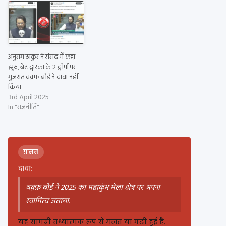
अनुराग ठाकुर ने संसद में कहा
झूठ, बेट द्वारका के 2 द्वीपों पर
गुजरात वक़्फ़ बोर्ड ने दावा नहीं
किया
3rd April 2025
In "राजनीति"
ग़लत
दावा:
वक़्फ़ बोर्ड ने 2025 का महाकुंभ मेला क्षेत्र पर अपना
स्वामित्व जताया.
यह सामग्री तथ्यात्मक रूप से गलत या गढ़ी हुई है.