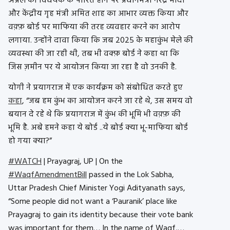
अप्रैल को विधेयक के पारित होने पर प्रधानमंत्री नरेंद्र मोदी
और केंद्रीय गृह मंत्री अमित शाह का आभार व्यक्त किया और
वक़्फ़ बोर्ड पर माफिया की तरह व्यवहार करने का आरोप
लगाया. उन्होंने दावा किया कि जब 2025 के महाकुंभ मेले की
व्यवस्था की जा रही थी, तब भी वक्फ़ बोर्ड ने कहा था कि
जिस ज़मीन पर ये आयोजन किया जा रहा है वो उनकी है.
योगी ने प्रयागराज में एक कार्यक्रम को संबोधित करते हुए
कहा
, “जब हम कुंभ का आयोजन करने जा रहे थे, उस समय वो
बयान दे रहे थे कि प्रयागराज में कुंभ की भूमि भी वक़्फ़ की
भूमि है. अबे हमने कहा ये बोर्ड ..ये बोर्ड क्या भू-माफिया बोर्ड
हो गया क्या?”
#WATCH
| Prayagraj, UP | On the
#WaqfAmendmentBill
passed in the Lok Sabha,
Uttar Pradesh Chief Minister Yogi Adityanath says,
“Some people did not want a ‘Pauranik’ place like
Prayagraj to gain its identity because their vote bank
was important for them… In the name of Waqf,…