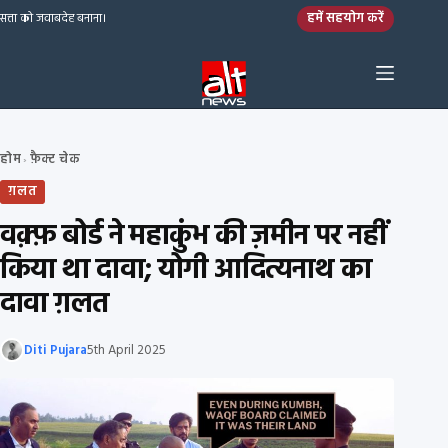
Skip to content
हमें सहयोग करें
सत्ता को जवाबदेह बनाना।
होम
फ़ैक्ट चेक
›
ग़लत
वक़्फ़ बोर्ड ने महाकुंभ की ज़मीन पर नहीं
किया था दावा; योगी आदित्यनाथ का
दावा ग़लत
Diti Pujara
5th April 2025