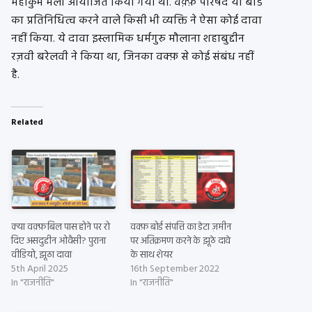
महाकुंभ मेला आयोजित किया गया था. वक़्फ़ परिषद या बोर्ड
का प्रतिनिधित्व करने वाले किसी भी व्यक्ति ने ऐसा कोई दावा
नहीं किया. ये दावा इस्लामिक धर्मगुरु मौलाना शहाबुद्दीन
रज़वी बरेलवी ने किया था, जिनका वक्फ़ से कोई संबंध नहीं
है.
Related
क्या वक़्फ़ बिल पास होने पर रो
वक्फ़ बोर्ड संपत्ति का डेटा ज़मीन
दिए असदुद्दीन ओवैसी? पुराना
पर अतिक्रमण करने के झूठे दावे
वीडियो, झूठा दावा
के साथ शेयर
5th April 2025
16th September 2022
In "राजनीति"
In "राजनीति"