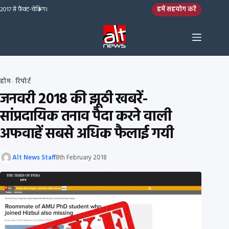
Skip to content
हमें सहयोग करें
2017 से फ़ैक्ट-चेकिंग।
होम
रिपोर्ट
›
जनवरी 2018 की झूठी खबरें-
सांप्रदायिक तनाव पैदा करने वाली
अफवाहें सबसे अधिक फैलाई गयी
Alt News Staff
8th February 2018