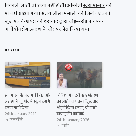
निकाली जाती तो हत्या नहीं होती। अभिनेत्री
स्‍वरा भास्‍कर
को
भी नहीं बख्शा गया। संजय लीला भंसाली को लिखे गए उनके
खुले पत्र के शब्दों को शंखनाद द्वारा तोड़-मरोड़ कर एक
अजीबोगरीब उद्धरण के तौर पर पेश किया गया।
Related
सद्दाम, आमिर, नदीम, फिरोज और
ओडिशा में पादरी पर धर्मांतरण
अशरफ ने गुड़गांव में स्कूल बस पे
का आरोप लगाकर हिंदुत्ववादी
हमला नहीं किया
भीड़ ने किया हमला, दो हफ़्ते
26th January 2018
बाद पुलिस कार्रवाई
In "राजनीति"
24th January 2026
In "धर्म"