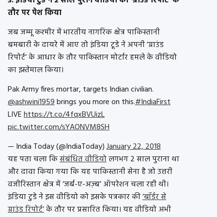
3. इंडिया टुडे ने 2 साल पुराने वीडियो को ‘ग्राउंड रिपोर्ट’ के
तौर पर पेश किया
जब जम्मू कश्मीर में भारतीय नागरिक क्षेत्र पाकिस्तानी
बमबारी के दायरे में आए तो इंडिया टूडे ने अपनी ‘ग्राउंड
रिपोर्ट’ के आधार के तौर पाकिस्‍तान मोर्टार हमले के वीडियो
का इस्‍तेमाल किया।
Pak Army fires mortar, targets Indian civilian.
@ashwini1959
brings you more on this.
#IndiaFirst
LIVE
https://t.co/4fqxBVUizL
pic.twitter.com/sYAONVM8SH
— India Today (@IndiaToday)
January 22, 2018
यह पता चला कि
संबंधित वीडियो
लगभग 2 साल पुराना था
और दावा किया गया कि यह पाकिस्तानी सेना है जो उत्तरी
वजीरिस्तान क्षेत्र में ‘जर्ब-ए-अज़्ब’ ऑपरेशन चला रही थी।
इंडिया टुडे ने इस वीडियो को इसके पत्रकार की
‘बॉर्डर से
ग्राउंड रिपोर्ट’
के तौर पर प्रसारित किया। यह वीडियो अभी