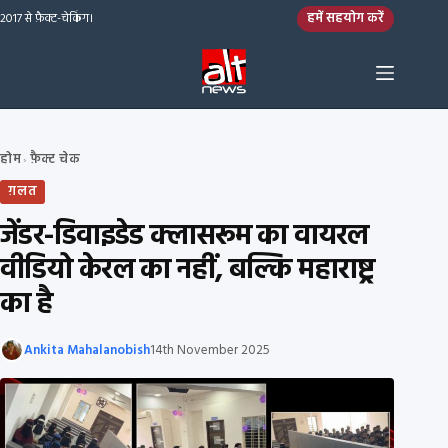
Skip to content
हमें सहयोग करें
2017 से फ़ैक्ट-चेकिंग।
होम
फ़ैक्ट चेक
›
ग़लत
जेंडर-डिवाइडेड क्लासरूम का वायरल
वीडियो केरल का नहीं, बल्कि महाराष्ट्र
का है
Ankita Mahalanobish
14th November 2025