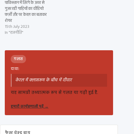
पाकिस्तान में तिरंगे के ऊपर से
गुज़र रही गाड़ियों का वीडियो
फ़र्ज़ी तौर पर केरल का बताकर
शेयर
15th July 2023
In "राजनीति"
ग़लत
दावा:
केरल में क्लासरूम के बीच में दीवार
यह सामग्री तथ्यात्मक रूप से गलत या गढ़ी हुई है.
हमारी कार्यप्रणाली पढ़ें
→
फैक्ट चेक्ड बाय