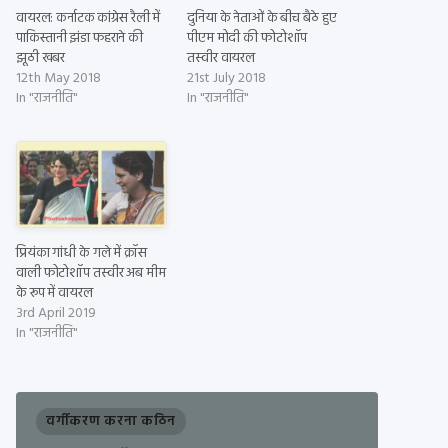
वायरल: कर्नाटक कांग्रेस रैली में
दुनिया के नेताओं के बीच बैठे हुए
पाकिस्तानी झंडा फहराने की
पीएम मोदी की फोटोशॉप
झूठी खबर
तस्वीर वायरल
12th May 2018
21st July 2018
In "राजनीति"
In "राजनीति"
प्रियंका गांधी के गले में क्रॉस
वाली फोटोशॉप तस्वीर अब मीम
के रूप में वायरल
3rd April 2019
In "राजनीति"
वर्गीकरण करना कठिन