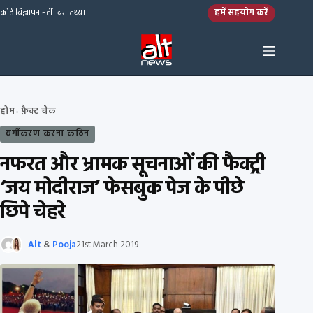
Skip to content
हमें सहयोग करें
कोई विज्ञापन नहीं। बस तथ्य।
होम
फ़ैक्ट चेक
›
वर्गीकरण करना कठिन
नफरत और भ्रामक सूचनाओं की फैक्ट्री
‘जय मोदीराज’ फेसबुक पेज के पीछे
छिपे चेहरे
Alt
&
Pooja
21st March 2019