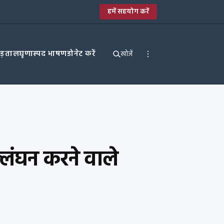
हमें सहयोग करें
पड़ताल
घृणास्पद भाषण
डोनेट करें
खोजें
ल्लंघन करने वाले