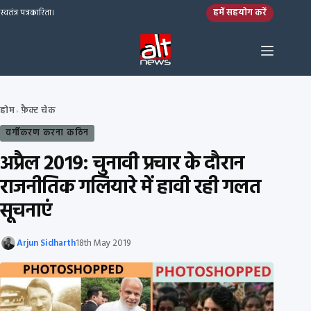
Skip to content
हमें सहयोग करें
स्वतंत्र पत्रकारिता।
होम
फ़ैक्ट चेक
›
वर्गीकरण करना कठिन
अप्रैल 2019: चुनावी प्रचार के दौरान
राजनीतिक गलियारे में हावी रही गलत
सूचनाएं
Arjun Sidharth
18th May 2019