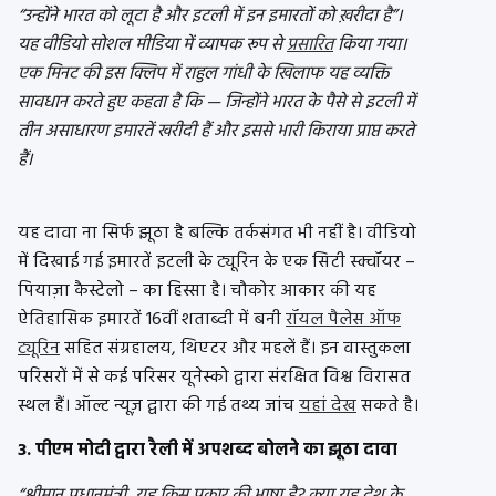
“उन्होंने भारत को लूटा है और इटली में इन इमारतों को ख़रीदा है”।
यह वीडियो सोशल मीडिया में व्यापक रूप से
प्रसारित
किया गया।
एक मिनट की इस क्लिप में राहुल गांधी के खिलाफ यह व्यक्ति
सावधान करते हुए कहता है कि — जिन्होंने भारत के पैसे से इटली में
तीन असाधारण इमारतें खरीदी हैं और इससे भारी किराया प्राप्त करते
हैं।
यह दावा ना सिर्फ झूठा है बल्कि तर्कसंगत भी नहीं है। वीडियो
में दिखाई गई इमारतें इटली के ट्यूरिन के एक सिटी स्क्वॉयर –
पियाज़ा कैस्टेलो – का हिस्सा है। चौकोर आकार की यह
ऐतिहासिक इमारतें 16वीं शताब्दी में बनी
रॉयल पैलेस ऑफ
ट्यूरिन
सहित संग्रहालय, थिएटर और महलें हैं। इन वास्तुकला
परिसरों में से कई परिसर यूनेस्को द्वारा संरक्षित विश्व विरासत
स्थल हैं। ऑल्ट न्यूज़ द्वारा की गई तथ्य जांच
यहां देख
सकते है।
3. पीएम मोदी द्वारा रैली में अपशब्द बोलने का झूठा दावा
“श्रीमान प्रधानमंत्री, यह किस प्रकार की भाषा है? क्या यह देश के