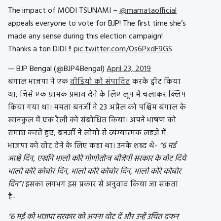
The impact of MODI TSUNAMI –
@mamataofficial
appeals everyone to vote for BJP! The first time she’s
made any sense during this election campaign!
Thanks a ton DIDI !!
pic.twitter.com/Os6PxdF9GS
— BJP Bengal (@BJP4Bengal)
April 23, 2019
बंगाल भाजपा ने एक
वीडियो को संपादित
करके ट्वीट किया
था, जिसे एक भ्रामक प्रभाव देने के लिए लूप में चलाकर क्लिप
किया गया था। ममता बनर्जी ने 23 अप्रैल को पश्चिम बंगाल के
खानकुल में एक रैली को संबोधित किया। अपने भाषण को
समाप्त करते हुए, बनर्जी ने लोगों से व्यंग्यात्मक लहज़े में
भाजपा को वोट देने के लिए कहा था। उनके शब्द थे-
“6 मई
आश्चे दिन, एखॉने भालो कोरे गोणोतोन्त्र बीजेपी सरकार के वोट दिये
भालो कोरे कोबोर दिन, भालो कोरे कोबोर दिन, भालो कोरे कोबोर
दिन”।
इसका लगभग इस प्रकार से अनुवाद किया जा सकता
है-
“6 मई को भाजपा सरकार को अपना वोट दें और उन्हें उचित दफन