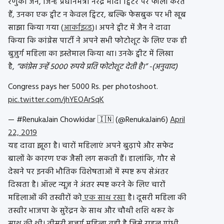
रेणुका जैन, जिन्हें प्रधानमंत्री नरेंद्र मोदी ट्विटर पर फॉलो करते
हैं, उनका एक ट्वीट न केवल ट्विटर, बल्कि फेसबुक पर भी खूब
साझा किया गया (
आर्काइव्ड
)। अपने ट्वीट में जैन ने दावा
किया कि कांग्रेस पार्टी ने अपने सभी फोटोशूट के लिए एक ही
बुज़ुर्ग महिला का इस्तेमाल किया था। उनके ट्वीट में लिखा
है,
“कांग्रेस उन्हें 5000 रुपये प्रति फोटोशूट देती है।” -(अनुवाद)
Congress pays her 5000 Rs. per photoshoot.
pic.twitter.com/jhYEOArSqK
— #RenukaJain Chowkidar 🇮🇳 (@RenukaJain6)
April
22, 2019
यह दावा झूठा है। चारों महिलाएं अपने बुढ़ापे और सफेद
बालों के कारण एक जैसी लग सकती हैं। हालांकि, गौर से
देखने पर इनकी भौतिक विशेषताओं में स्पष्ट रूप सेअंतर
दिखता है। ऑल्ट न्यूज़ ने अंतर स्पष्ट करने के लिए चारों
महिलाओं की तस्वीरों को
एक साथ रखा
है। दूसरी महिला की
तस्वीर भाजपा के सुरेंद्रन के साथ और चौथी शशि थरूर के
साथ की थी। तीसरी बुजुर्ग महिला वही है जिसे राहुल गांधी